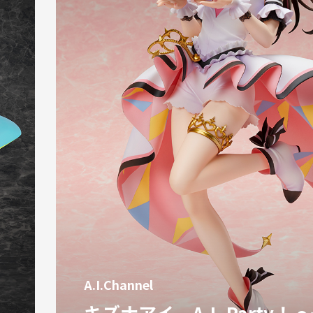
A.I.Channel
キズナアイ A.I. Party！ ～B